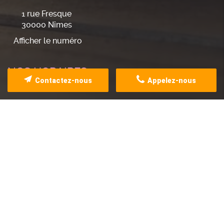
1 rue Fresque
30000
Nîmes
Afficher le numéro
NOS HORAIRES
Contactez-nous
Appelez-nous
Fermé actuellement
Dimanche
Fermé
Lundi
Fermé
Mardi
10h30-18h30
Mercredi
10h30-00h30
Jeudi
10h30-18h30
Vendredi
10h30-18h30
Samedi
10h-19h